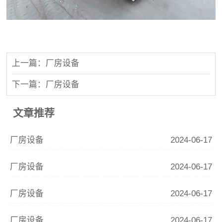
上一篇：厂房设备
下一篇：厂房设备
文章推荐
厂房设备
2024-06-17
厂房设备
2024-06-17
厂房设备
2024-06-17
厂房设备
2024-06-17